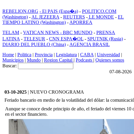
REBELION.ORG
- El PAIS (Espa�a)
-
POLITICO.COM
(Washington)
-
AL JEZEERA
-
REUTERS
-
LE MONDE
-
EL
TIEMPO LATINO (Washington)
-
APORREA
TELAM
-
VATICAN NEWS -
BBC MUNDO
-
PRENSA
LATINA
-
TELESUR
-
CNN ESPA�OL
-
SPUTNIK (Rusia)
-
DIARIO DEL PUEBLO (China)
-
AGENCIA BRASIL
Home
|
Politica
|
Provincia
|
Legislatura
|
CABA
|
Universidad
|
Municipios
|
Mundo
|
Region Capital
|
Podcasts
|
Quienes somos
Buscar:
07-08-2026
03-10-2025
| NUEVO CRONOGRAMA
Feriado bancario en medio de la volatilidad del dólar: la comunicaci
Aunque se conoce desde principio de año, el feriado del viernes 10 
en el sector financiero.