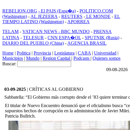
REBELION.ORG
- El PAIS (Espa�a)
-
POLITICO.COM
(Washington)
-
AL JEZEERA
-
REUTERS
-
LE MONDE
-
EL
TIEMPO LATINO (Washington)
-
APORREA
TELAM
-
VATICAN NEWS -
BBC MUNDO
-
PRENSA
LATINA
-
TELESUR
-
CNN ESPA�OL
-
SPUTNIK (Rusia)
-
DIARIO DEL PUEBLO (China)
-
AGENCIA BRASIL
Home
|
Politica
|
Provincia
|
Legislatura
|
CABA
|
Universidad
|
Municipios
|
Mundo
|
Region Capital
|
Podcasts
|
Quienes somos
Buscar:
09-08-2026
03-09-2025
| CRÍTICAS AL GOBIERNO
Sabbatella: “El Gobierno más corrupto desde el ’83 quiere terminar
El titular de Nuevo Encuentro denunció que el oficialismo busca “ce
supuestos hechos de corrupción en la administración de Javier Milei
Patricia Bullrich.