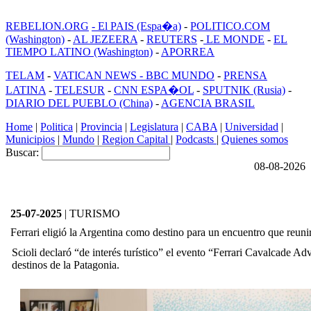
REBELION.ORG
- El PAIS (Espa�a)
-
POLITICO.COM
(Washington)
-
AL JEZEERA
-
REUTERS
-
LE MONDE
-
EL
TIEMPO LATINO (Washington)
-
APORREA
TELAM
-
VATICAN NEWS -
BBC MUNDO
-
PRENSA
LATINA
-
TELESUR
-
CNN ESPA�OL
-
SPUTNIK (Rusia)
-
DIARIO DEL PUEBLO (China)
-
AGENCIA BRASIL
Home
|
Politica
|
Provincia
|
Legislatura
|
CABA
|
Universidad
|
Municipios
|
Mundo
|
Region Capital
|
Podcasts
|
Quienes somos
Buscar:
08-08-2026
25-07-2025
| TURISMO
Ferrari eligió la Argentina como destino para un encuentro que reuni
Scioli declaró “de interés turístico” el evento “Ferrari Cavalcade Ad
destinos de la Patagonia.