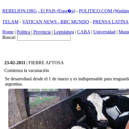
REBELION.ORG
- El PAIS (Espa�a)
-
POLITICO.COM (Washing
TELAM
-
VATICAN NEWS -
BBC MUNDO
-
PRENSA LATINA
Home
|
Politica
|
Provincia
|
Legislatura
|
CABA
|
Universidad
|
Munic
Buscar:
23-02-2011
| FIEBRE AFTOSA
Comienza la vacunación
Se desarrollará desde el 1 de marzo y es indispensable para resguard
argentina.