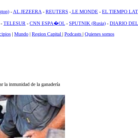
ton)
-
AL JEZEERA
-
REUTERS
-
LE MONDE
-
EL TIEMPO LATI
-
TELESUR
-
CNN ESPA�OL
-
SPUTNIK (Rusia)
-
DIARIO DEL
ipios
|
Mundo
|
Region Capital
|
Podcasts
|
Quienes somos
ar la inmunidad de la ganadería