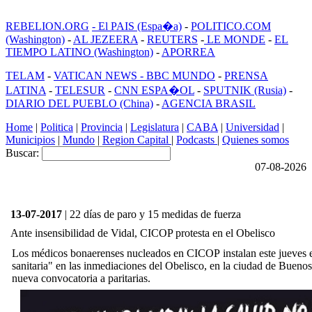
REBELION.ORG
- El PAIS (Espa�a)
-
POLITICO.COM
(Washington)
-
AL JEZEERA
-
REUTERS
-
LE MONDE
-
EL
TIEMPO LATINO (Washington)
-
APORREA
TELAM
-
VATICAN NEWS -
BBC MUNDO
-
PRENSA
LATINA
-
TELESUR
-
CNN ESPA�OL
-
SPUTNIK (Rusia)
-
DIARIO DEL PUEBLO (China)
-
AGENCIA BRASIL
Home
|
Politica
|
Provincia
|
Legislatura
|
CABA
|
Universidad
|
Municipios
|
Mundo
|
Region Capital
|
Podcasts
|
Quienes somos
Buscar:
07-08-2026
13-07-2017
| 22 días de paro y 15 medidas de fuerza
Ante insensibilidad de Vidal, CICOP protesta en el Obelisco
Los médicos bonaerenses nucleados en CICOP instalan este jueves e
sanitaria" en las inmediaciones del Obelisco, en la ciudad de Buenos
nueva convocatoria a paritarias.