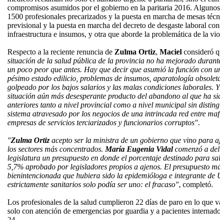
compromisos asumidos por el gobierno en la paritaria 2016. Algunos d
1500 profesionales precarizados y la puesta en marcha de mesas técn
previsional y la puesta en marcha del decreto de desgaste laboral c
infraestructura e insumos, y otra que aborde la problemática de la vio
Respecto a la reciente renuncia de
Zulma Ortiz
,
Maciel
consideró 
situación de la salud pública de la provincia no ha mejorado durant
un poco peor que antes. Hay que decir que asumió la función con un
pésimo estado edilicio, problemas de insumos, aparatología obsole
golpeado por los bajos salarios y las malas condiciones laborales. Y
situación aún más desesperante producto del abandono al que ha sid
anteriores tanto a nivel provincial como a nivel municipal sin disting
sistema atravesado por los negocios de una intrincada red entre mafi
empresas de servicios terciarizados y funcionarios corruptos"
.
"
Zulma Ortiz
acepto ser la ministra de un gobierno que vino para aj
los sectores más concentrados.
María Eugenia Vidal
comenzó a deli
legislatura un presupuesto en donde el porcentaje destinado para sa
5,7% aprobado por legisladores propios a ajenos. El presupuesto má
bienintencionada que hubiera sido la epidemióloga e integrante de U
estrictamente sanitarios solo podía ser uno: el fracaso"
, completó.
Los profesionales de la salud cumplieron 22 días de paro en lo que v
solo con atención de emergencias por guardia y a pacientes internado
24.