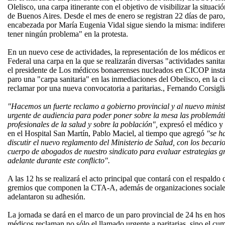
Olelisco, una carpa itinerante con el objetivo de visibilizar la situaci
de Buenos Aires. Desde el mes de enero se registran 22 días de paro, 
encabezada por María Eugenia Vidal sigue siendo la misma: indifere
tener ningún problema" en la protesta.
En un nuevo cese de actividades, la representación de los médicos en
Federal una carpa en la que se realizarán diversas "actividades sanita
el presidente de Los médicos bonaerenses nucleados en CICOP instal
paro una "carpa sanitaria" en las inmediaciones del Obelisco, en la 
reclamar por una nueva convocatoria a paritarias., Fernando Corsigli
"Hacemos un fuerte reclamo a gobierno provincial y al nuevo minis
urgente de audiencia para poder poner sobre la mesa las problemát
profesionales de la salud y sobre la población",
expresó el médico y 
en el Hospital San Martín, Pablo Maciel, al tiempo que agregó
"se ha
discutir el nuevo reglamento del Ministerio de Salud, con los becari
cuerpo de abogados de nuestro sindicato para evaluar estrategias gr
adelante durante este conflicto".
A las 12 hs se realizará el acto principal que contará con el respa
gremios que componen la CTA-A, además de organizaciones sociales 
adelantaron su adhesión.
La jornada se dará en el marco de un paro provincial de 24 hs en hos
médicos reclaman no sólo el llamado urgente a paritarias, sino el cu