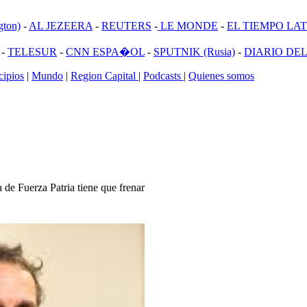
ton)
-
AL JEZEERA
-
REUTERS
-
LE MONDE
-
EL TIEMPO LATI
-
TELESUR
-
CNN ESPA�OL
-
SPUTNIK (Rusia)
-
DIARIO DEL
ipios
|
Mundo
|
Region Capital
|
Podcasts
|
Quienes somos
a de Fuerza Patria tiene que frenar