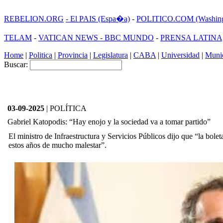
REBELION.ORG
- El PAIS (Espa�a)
-
POLITICO.COM (Washing
TELAM
-
VATICAN NEWS -
BBC MUNDO
-
PRENSA LATINA
Home
|
Politica
|
Provincia
|
Legislatura
|
CABA
|
Universidad
|
Munic
Buscar:
03-09-2025
| POLÍTICA
Gabriel Katopodis: “Hay enojo y la sociedad va a tomar partido”
El ministro de Infraestructura y Servicios Públicos dijo que “la bolet
estos años de mucho malestar”.