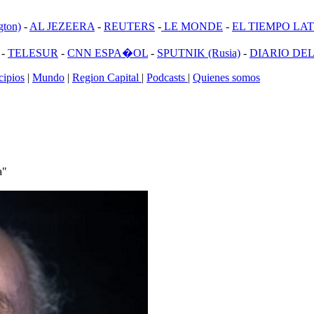
ton)
-
AL JEZEERA
-
REUTERS
-
LE MONDE
-
EL TIEMPO LATI
-
TELESUR
-
CNN ESPA�OL
-
SPUTNIK (Rusia)
-
DIARIO DEL
ipios
|
Mundo
|
Region Capital
|
Podcasts
|
Quienes somos
a"