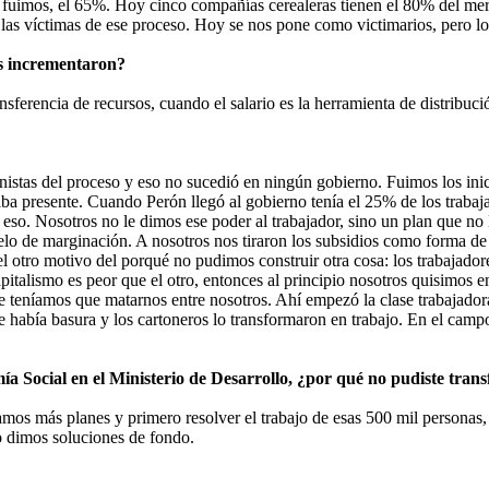
fuimos, el 65%. Hoy cinco compañías cerealeras tienen el 80% del merc
o las víctimas de ese proceso. Hoy se nos pone como victimarios, pero 
os incrementaron?
sferencia de recursos, cuando el salario es la herramienta de distribuci
nistas del proceso y eso no sucedió en ningún gobierno. Fuimos los ini
taba presente. Cuando Perón llegó al gobierno tenía el 25% de los traba
r eso. Nosotros no le dimos ese poder al trabajador, sino un plan que no
delo de marginación. A nosotros nos tiraron los subsidios como forma d
 otro motivo del porqué no pudimos construir otra cosa: los trabajadore
italismo es peor que el otro, entonces al principio nosotros quisimos e
ue teníamos que matarnos entre nosotros. Ahí empezó la clase trabajad
 había basura y los cartoneros lo transformaron en trabajo. En el camp
ía Social en el Ministerio de Desarrollo, ¿por qué no pudiste trans
os más planes y primero resolver el trabajo de esas 500 mil personas, para
o dimos soluciones de fondo.