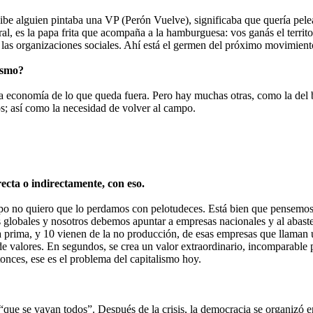
be alguien pintaba una VP (Perón Vuelve), significaba que quería pelear
al, es la papa frita que acompaña a la hamburguesa: vos ganás el territo
n las organizaciones sociales. Ahí está el germen del próximo movimien
ismo?
 economía de lo que queda fuera. Pero hay muchas otras, como la del bue
s; así como la necesidad de volver al campo.
ecta o indirectamente, con eso.
 no quiero que lo perdamos con pelotudeces. Está bien que pensemos en
 globales y nosotros debemos apuntar a empresas nacionales y al abast
a prima, y 10 vienen de la no producción, de esas empresas que llaman
a de valores. En segundos, se crea un valor extraordinario, incomparable
onces, ese es el problema del capitalismo hoy.
“que se vayan todos”. Después de la crisis, la democracia se organizó 