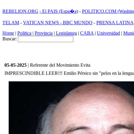
REBELION.ORG
- El PAIS (Espa�a)
-
POLITICO.COM (Washing
TELAM
-
VATICAN NEWS -
BBC MUNDO
-
PRENSA LATINA
Home
|
Politica
|
Provincia
|
Legislatura
|
CABA
|
Universidad
|
Munic
Buscar:
05-05-2025
| Referente del Movimiento Evita
IMPRESCINDIBLE LEER!!! Emilio Pérsico sin "pelos en la lengu