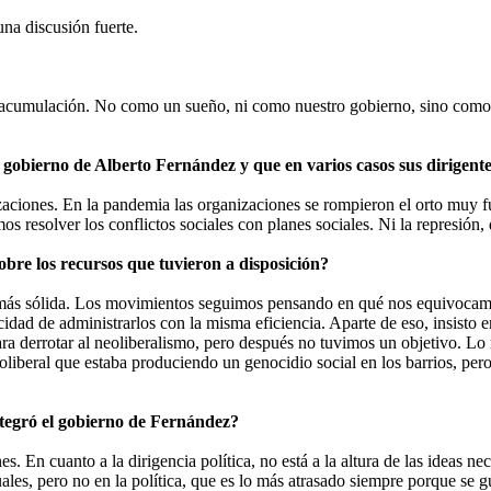
na discusión fuerte.
acumulación. No como un sueño, ni como nuestro gobierno, sino como u
l gobierno de Alberto Fernández y que en varios casos sus dirigent
ciones. En la pandemia las organizaciones se rompieron el orto muy f
s resolver los conflictos sociales con planes sociales. Ni la represión, q
sobre los recursos que tuvieron a disposición?
 más sólida. Los movimientos seguimos pensando en qué nos equivocamo
cidad de administrarlos con la misma eficiencia. Aparte de eso, insisto
ra derrotar al neoliberalismo, pero después no tuvimos un objetivo. Lo m
beral que estaba produciendo un genocidio social en los barrios, pero a
ntegró el gobierno de Fernández?
 En cuanto a la dirigencia política, no está a la altura de las ideas nece
ales, pero no en la política, que es lo más atrasado siempre porque se guí