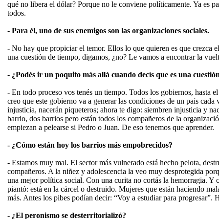
qué no libera el dólar? Porque no le conviene políticamente. Ya es pa
todos.
- Para él, uno de sus enemigos son las organizaciones sociales.
-
No hay que propiciar el temor. Ellos lo que quieren es que crezca e
una cuestión de tiempo, digamos, ¿no? Le vamos a encontrar la vuelta
- ¿Podés ir un poquito más allá cuando decís que es una cuestió
-
En todo proceso vos tenés un tiempo. Todos los gobiernos, hasta el 
creo que este gobierno va a generar las condiciones de un país cada
injusticia, nacerán piqueteros; ahora te digo: siembren injusticia y 
barrio, dos barrios pero están todos los compañeros de la organizaci
empiezan a pelearse si Pedro o Juan. De eso tenemos que aprender.
- ¿Cómo están hoy los barrios más empobrecidos?
-
Estamos muy mal. El sector más vulnerado está hecho pelota, destru
compañeros. A la niñez y adolescencia la veo muy desprotegida porque
una mejor política social. Con una curita no cortás la hemorragia. Y
piantó: está en la cárcel o destruido. Mujeres que están haciendo mal
más. Antes los pibes podían decir: “Voy a estudiar para progresar”. H
-
¿El peronismo se desterritorializó?