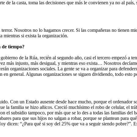
rte de la casta, toma las decisiones que más le convienen ya no al país, 
l terror. Nosotros no lo hagamos crecer. Si las compañeras no tienen m
 mientras si exista la organización.
n de tiempo?
gobierno de la Rúa, recién al segundo año, casi el tercero empezó a tene
 vez más injusto, más desigual, y mientras eso exista… Nosotros decíam
nacerán organizaciones sociales. La gente se va a organizar para defende
ón en general. Algunas organizaciones se siguen dividiendo, todo esto po
ido. Con un Estado ausente desde hace mucho, porque el ordenador socia
 la familia se hizo añicos. Creció muchísimo el robo de celular, el tráf
 con el subsidio tampoco, por más que se lo des a todas las familias de
abares para que sus hijos no salgan a robar, porque se plantean para qué
oy dicen: “¿Para qué si soy del 25% que va a seguir siendo pobre?”. Est