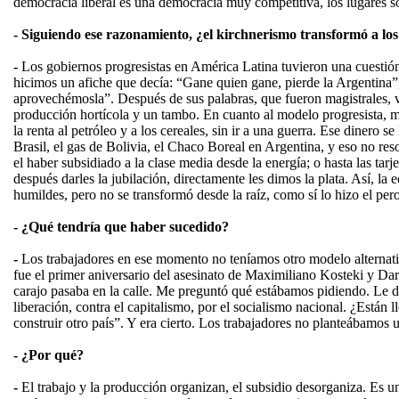
democracia liberal es una democracia muy competitiva, los lugares so
- Siguiendo ese razonamiento, ¿el kirchnerismo transformó a los
-
Los gobiernos progresistas en América Latina tuvieron una cuestión
hicimos un afiche que decía: “Gane quien gane, pierde la Argentina
aprovechémosla”. Después de sus palabras, que fueron magistrales, vo
producción hortícola y un tambo. En cuanto al modelo progresista, 
la renta al petróleo y a los cereales, sin ir a una guerra. Ese diner
Brasil, el gas de Bolivia, el Chaco Boreal en Argentina, y eso no 
el haber subsidiado a la clase media desde la energía; o hasta las ta
después darles la jubilación, directamente les dimos la plata. Así, 
humildes, pero no se transformó desde la raíz, como sí lo hizo el per
- ¿Qué tendría que haber sucedido?
-
Los trabajadores en ese momento no teníamos otro modelo alternati
fue el primer aniversario del asesinato de Maximiliano Kosteki y Dar
carajo pasaba en la calle. Me preguntó qué estábamos pidiendo. Le d
liberación, contra el capitalismo, por el socialismo nacional. ¿Está
construir otro país”. Y era cierto. Los trabajadores no planteábamos 
- ¿Por qué?
-
El trabajo y la producción organizan, el subsidio desorganiza. Es 