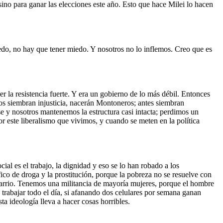
sino para ganar las elecciones este año. Esto que hace Milei lo hacen
iedo, no hay que tener miedo. Y nosotros no lo inflemos. Creo que es
r la resistencia fuerte. Y era un gobierno de lo más débil. Entonces
os siembran injusticia, nacerán Montoneros; antes siembran
rse y nosotros mantenemos la estructura casi intacta; perdimos un
r este liberalismo que vivimos, y cuando se meten en la política
l es el trabajo, la dignidad y eso se lo han robado a los
ico de droga y la prostitución, porque la pobreza no se resuelve con
l barrio. Tenemos una militancia de mayoría mujeres, porque el hombre
 trabajar todo el día, si afanando dos celulares por semana ganan
a ideología lleva a hacer cosas horribles.