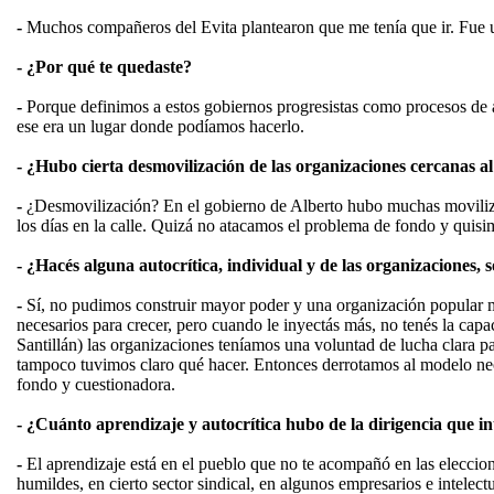
-
Muchos compañeros del Evita plantearon que me tenía que ir. Fue u
- ¿Por qué te quedaste?
-
Porque definimos a estos gobiernos progresistas como procesos de 
ese era un lugar donde podíamos hacerlo.
- ¿Hubo cierta desmovilización de las organizaciones cercanas a
-
¿Desmovilización? En el gobierno de Alberto hubo muchas moviliza
los días en la calle. Quizá no atacamos el problema de fondo y quisimo
- ¿Hacés alguna autocrítica, individual y de las organizaciones, 
-
Sí, no pudimos construir mayor poder y una organización popular
necesarios para crecer, pero cuando le inyectás más, no tenés la capa
Santillán) las organizaciones teníamos una voluntad de lucha clara pa
tampoco tuvimos claro qué hacer. Entonces derrotamos al modelo neoli
fondo y cuestionadora.
- ¿Cuánto aprendizaje y autocrítica hubo de la dirigencia que i
-
El aprendizaje está en el pueblo que no te acompañó en las elecciones.
humildes, en cierto sector sindical, en algunos empresarios e intelectu