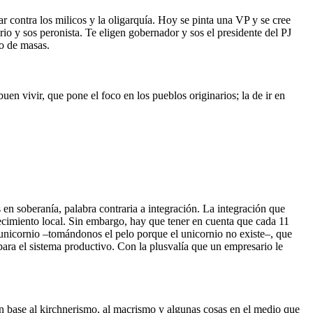
 contra los milicos y la oligarquía. Hoy se pinta una VP y se cree
rio y sos peronista. Te eligen gobernador y sos el presidente del PJ
to de masas.
n vivir, que pone el foco en los pueblos originarios; la de ir en
 soberanía, palabra contraria a integración. La integración que
ecimiento local. Sin embargo, hay que tener en cuenta que cada 11
 unicornio –tomándonos el pelo porque el unicornio no existe–, que
 para el sistema productivo. Con la plusvalía que un empresario le
en base al kirchnerismo, al macrismo y algunas cosas en el medio que