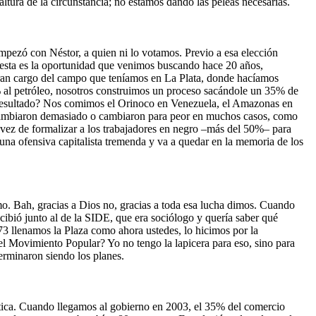
ltura de la circunstancia; no estamos dando las peleas necesarias.
mpezó con Néstor, a quien ni lo votamos. Previo a esa elección
 esta es la oportunidad que venimos buscando hace 20 años,
cieran cargo del campo que teníamos en La Plata, donde hacíamos
 al petróleo, nosotros construimos un proceso sacándole un 35% de
e el resultado? Nos comimos el Orinoco en Venezuela, el Amazonas en
no cambiaron demasiado o cambiaron para peor en muchos casos, como
en vez de formalizar a los trabajadores en negro –más del 50%– para
 una ofensiva capitalista tremenda y va a quedar en la memoria de los
o. Bah, gracias a Dios no, gracias a toda esa lucha dimos. Cuando
cibió junto al de la SIDE, que era sociólogo y quería saber qué
73 llenamos la Plaza como ahora ustedes, lo hicimos por la
 el Movimiento Popular? Yo no tengo la lapicera para eso, sino para
terminaron siendo los planes.
rítica. Cuando llegamos al gobierno en 2003, el 35% del comercio