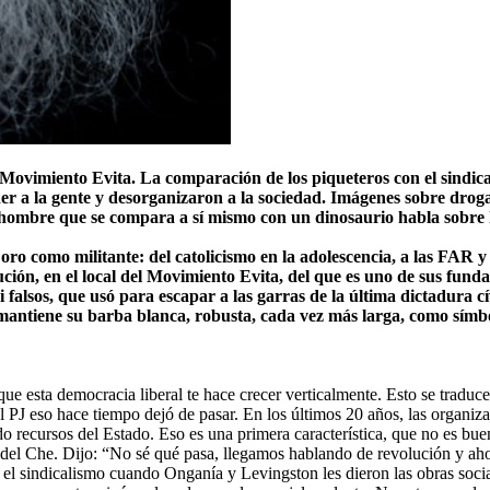
l Movimiento Evita. La comparación de los piqueteros con el sindi
er a la gente y desorganizaron a la sociedad. Imágenes sobre droga
 hombre que se compara a sí mismo con un dinosaurio habla sobre l
oro como militante: del catolicismo en la adolescencia, a las FAR 
ción, en el local del Movimiento Evita, del que es uno de sus funda
alsos, que usó para escapar a las garras de la última dictadura cí
mantiene su barba blanca, robusta, cada vez más larga, como símb
e esta democracia liberal te hace crecer verticalmente. Esto se traduce 
el PJ eso hace tiempo dejó de pasar. En los últimos 20 años, las organ
o recursos del Estado. Eso es una primera característica, que no es bue
io del Che. Dijo: “No sé qué pasa, llegamos hablando de revolución y 
l sindicalismo cuando Onganía y Levingston les dieron las obras social