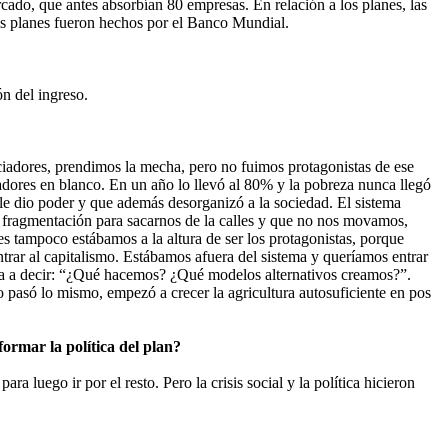
ado, que antes absorbían 80 empresas. En relación a los planes, las
los planes fueron hechos por el Banco Mundial.
ón del ingreso.
ciadores, prendimos la mecha, pero no fuimos protagonistas de ese
jadores en blanco. En un año lo llevó al 80% y la pobreza nunca llegó
 le dio poder y que además desorganizó a la sociedad. El sistema
e fragmentación para sacarnos de la calles y que no nos movamos,
s tampoco estábamos a la altura de ser los protagonistas, porque
ntrar al capitalismo. Estábamos afuera del sistema y queríamos entrar
ora a decir: “¿Qué hacemos? ¿Qué modelos alternativos creamos?”.
o pasó lo mismo, empezó a crecer la agricultura autosuficiente en pos
formar la política del plan?
 luego ir por el resto. Pero la crisis social y la política hicieron