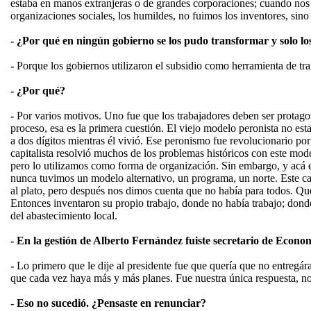
estaba en manos extranjeras o de grandes corporaciones; cuando nos 
organizaciones sociales, los humildes, no fuimos los inventores, sin
- ¿Por qué en ningún gobierno se los pudo transformar y solo l
-
Porque los gobiernos utilizaron el subsidio como herramienta de tran
- ¿Por qué?
-
Por varios motivos. Uno fue que los trabajadores deben ser protago
proceso, esa es la primera cuestión. El viejo modelo peronista no es
a dos dígitos mientras él vivió. Ese peronismo fue revolucionario po
capitalista resolvió muchos de los problemas históricos con este mo
pero lo utilizamos como forma de organización. Sin embargo, y acá el
nunca tuvimos un modelo alternativo, un programa, un norte. Este cap
al plato, pero después nos dimos cuenta que no había para todos. Q
Entonces inventaron su propio trabajo, donde no había trabajo; donde
del abastecimiento local.
- En la gestión de Alberto Fernández fuiste secretario de Econom
-
Lo primero que le dije al presidente fue que quería que no entregáram
que cada vez haya más y más planes. Fue nuestra única respuesta, n
- Eso no sucedió. ¿Pensaste en renunciar?