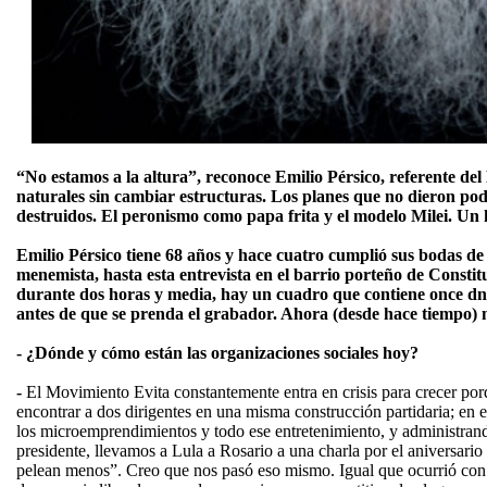
“No estamos a la altura”, reconoce Emilio Pérsico, referente de
naturales sin cambiar estructuras. Los planes que no dieron pod
destruidos. El peronismo como papa frita y el modelo Milei. Un
Emilio Pérsico tiene 68 años y hace cuatro cumplió sus bodas de 
menemista, hasta esta entrevista en el barrio porteño de Constitu
durante dos horas y media, hay un cuadro que contiene once dni f
antes de que se prenda el grabador. Ahora (desde hace tiempo) 
- ¿Dónde y cómo están las organizaciones sociales hoy?
-
El Movimiento Evita constantemente entra en crisis para crecer porqu
encontrar a dos dirigentes en una misma construcción partidaria; en 
los microemprendimientos y todo ese entretenimiento, y administrand
presidente, llevamos a Lula a Rosario a una charla por el aniversar
pelean menos”. Creo que nos pasó eso mismo. Igual que ocurrió con e