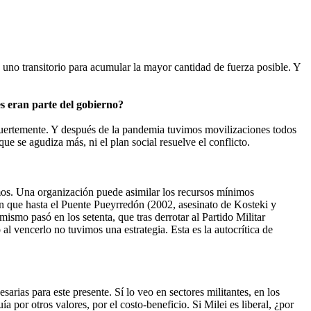
no transitorio para acumular la mayor cantidad de fuerza posible. Y
es eran parte del gobierno?
uertemente. Y después de la pandemia tuvimos movilizaciones todos
ue se agudiza más, ni el plan social resuelve el conflicto.
s. Una organización puede asimilar los recursos mínimos
 en que hasta el Puente Pueyrredón (2002, asesinato de Kosteki y
ismo pasó en los setenta, que tras derrotar al Partido Militar
l vencerlo no tuvimos una estrategia. Esta es la autocrítica de
sarias para este presente. Sí lo veo en sectores militantes, en los
a por otros valores, por el costo-beneficio. Si Milei es liberal, ¿por