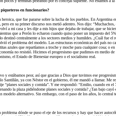
n pocos y terminás peleando por el concejal suplente. No estamos a la a
 piqueteros en funcionarios?
 heroica, que fue pararse sobre la lucha de los pueblos. En Argentina e
”, pero en su primer discurso nos metió adentro. Nos dijo: “Muchachos,
lví a mi casa y les dije a mis hijos que dejaba de trabajar, que se hi
mientras que a Perón lo echaron cuando quiso poner un impuesto del 5%
o se lo destinó centralmente a los sectores medios y humildes. ¿Cuál fu
resolvió el problema del modelo. Las estructuras económicas del país 
rjetitas azules que repartíamos a troche y moche para cualquier cosa; o 
la economía no resistió. Hicimos el progresismo que pudimos en medio de
onismo, el Estado de Bienestar europeo o el socialismo real.
vo y estábamos peor, así que gracias a Dios que tuvimos ese progresism
ío Santillán, ya con Néstor en el gobierno, él me mandó a llamar. Me re
ije “planes sociales y comida”. Y me respondió: “Emilio, cuando en el 
n llenando la plaza pidiéndome planes sociales y comida? ¿Tan bajo cayó
un modelo alternativo. Sin embargo, con el paso de los años, lo central 
un problema dónde se puso el eje de los recursos y hay que hacer autoc