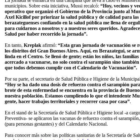
La jornada se enmarca en una campaña que lleva a cabo el Ministeri
municipios. Sobre esta iniciativa, Mussi recalcó:
“Hoy, vecinos y ve
operativo que organizó el Gobierno de la Provincia junto al Mu
Axel Kicillof por priorizar la salud pública y de calidad para las
berazateguenses confiando en la salud pública me llena de orgu
para cuidarnos a nosotros y a nuestros seres queridos. Agradec
Salud por haber recorrido la jornada”.
En tanto,
Kreplak
afirmó:
“Esta gran jornada de vacunación se r
los distritos del Gran Buenos Aires. Aquí, en Berazategui, se 
linda en el Centro. Se llenó de gente; están los niños, las familia
acercado a vacunarse, no solo contra el sarampión sino también
que todos debemos cumplir con el Calendario de Vacunación”.
Por su parte, el secretario de Salud Pública e Higiene de la Municipa
“Hoy se ha dado una dosis de refuerzo contra el sarampión para
brote de esta enfermedad se encuentra en la provincia de Buenos
nuestra población. Estamos cumpliendo lo que el intendente Mussi 
gente, hacer trabajos territoriales y recorrer casa por casa”
.
En el stand de la Secretaría de Salud Pública e Higiene local -a car
Preventiva- se aplicaron las vacunas de refuerzo contra el sarampió
(para personas gestantes) y del Calendario Nacional.
Para conocer más sobre las políticas sanitarias de la Secretaría de S