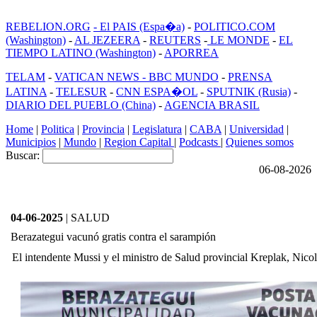
REBELION.ORG
- El PAIS (Espa�a)
-
POLITICO.COM
(Washington)
-
AL JEZEERA
-
REUTERS
-
LE MONDE
-
EL
TIEMPO LATINO (Washington)
-
APORREA
TELAM
-
VATICAN NEWS -
BBC MUNDO
-
PRENSA
LATINA
-
TELESUR
-
CNN ESPA�OL
-
SPUTNIK (Rusia)
-
DIARIO DEL PUEBLO (China)
-
AGENCIA BRASIL
Home
|
Politica
|
Provincia
|
Legislatura
|
CABA
|
Universidad
|
Municipios
|
Mundo
|
Region Capital
|
Podcasts
|
Quienes somos
Buscar:
06-08-2026
04-06-2025
| SALUD
Berazategui vacunó gratis contra el sarampión
El intendente Mussi y el ministro de Salud provincial Kreplak, Nicol